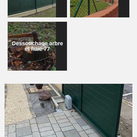
Dessouchage arbre
et haie 77