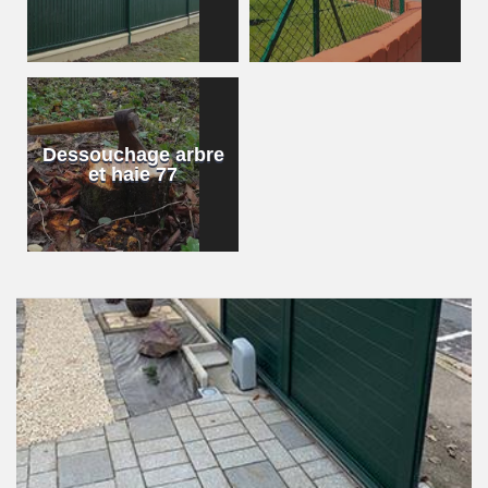
Dessouchage arbre
et haie 77