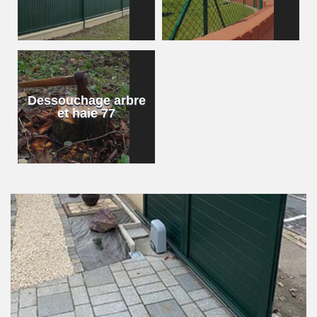
Dessouchage arbre
et haie 77