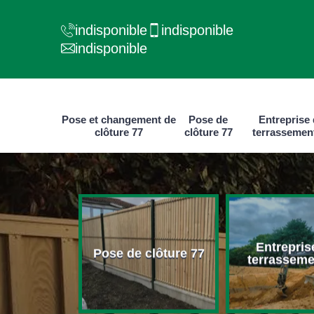
indisponible
indisponible
indisponible
Pose et changement de
Pose de
Entreprise
clôture 77
clôture 77
terrassemen
e et
Entrepris
ment de
Pose de clôture 77
terrasseme
ure 77