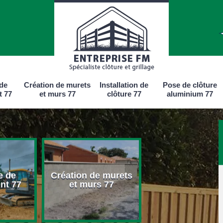
 de
Création de murets
Installation de
Pose de clôture
t 77
et murs 77
clôture 77
aluminium 77
e de
Création de murets
Installation d
nt 77
et murs 77
clôture 77