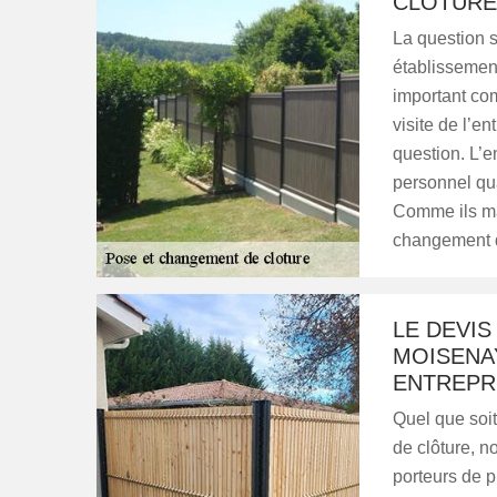
CLÔTURE
La question 
établissement 
important co
visite de l’e
question. L’e
personnel qua
Comme ils mai
changement de
LE DEVI
MOISENA
ENTREPR
Quel que soit
de clôture, n
porteurs de p