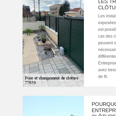
LES T
CLÔTU
Les insta
exposées à
est possi
cas des c
peuvent s'
nécessair
différente
Entrepris
avez beso
de fil.
POURQUOI
ENTREPR