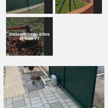
Dessouchage arbre
et haie 77