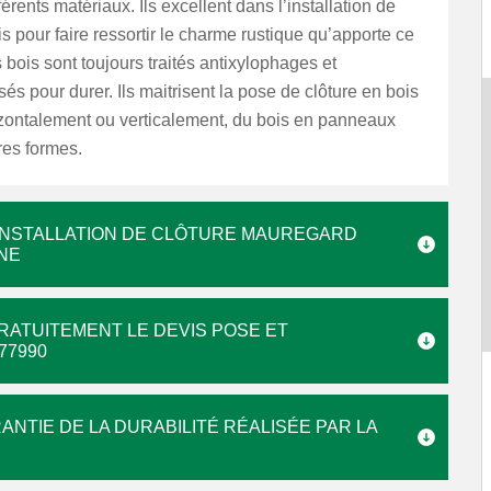
férents matériaux. Ils excellent dans l’installation de
is pour faire ressortir le charme rustique qu’apporte ce
 bois sont toujours traités antixylophages et
és pour durer. Ils maitrisent la pose de clôture en bois
izontalement ou verticalement, du bois en panneaux
res formes.
’INSTALLATION DE CLÔTURE MAUREGARD
NE
RATUITEMENT LE DEVIS POSE ET
77990
ANTIE DE LA DURABILITÉ RÉALISÉE PAR LA