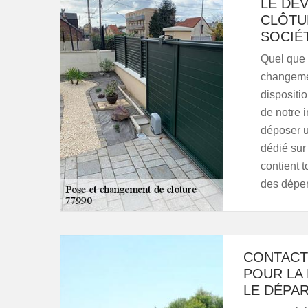
LE DE
CLÔTU
SOCIÉ
Quel que s
changemen
dispositio
de notre 
déposer u
dédié sur 
contient 
des dépens
CONTACT
POUR LA
LE DÉPA