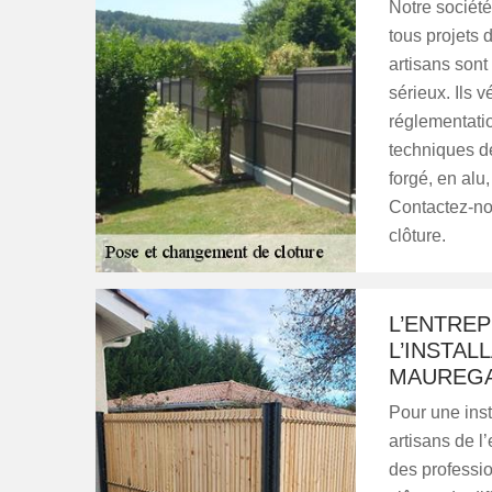
Notre société
tous projets
artisans sont
sérieux. Ils 
réglementatio
techniques de
forgé, en alu
Contactez-nou
clôture.
L’ENTRE
L’INSTAL
MAUREGA
Pour une inst
artisans de l
des professio