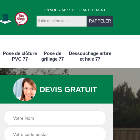
ON VOUS RAPPELLE GRATUITEMENT
Pose de clôture
Pose de
Dessouchage arbre
PVC 77
grillage 77
et haie 77
DEVIS GRATUIT
lôture
Pose de clôture
Pose de grillag
m 77
PVC 77