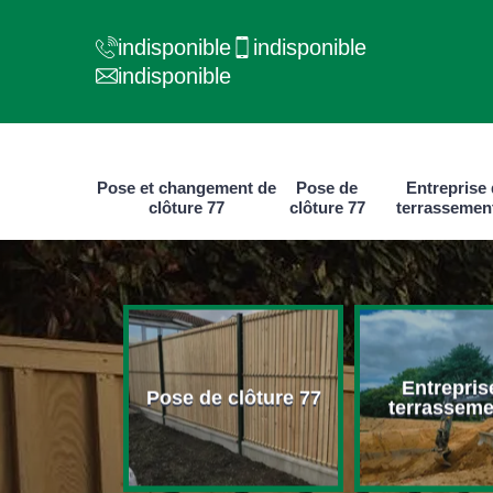
indisponible
indisponible
indisponible
Pose et changement de
Pose de
Entreprise
clôture 77
clôture 77
terrassemen
Entreprise de
Création
 de clôture 77
terrassement 77
et m