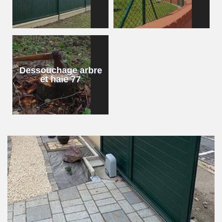
Dessouchage arbre
et haie 77