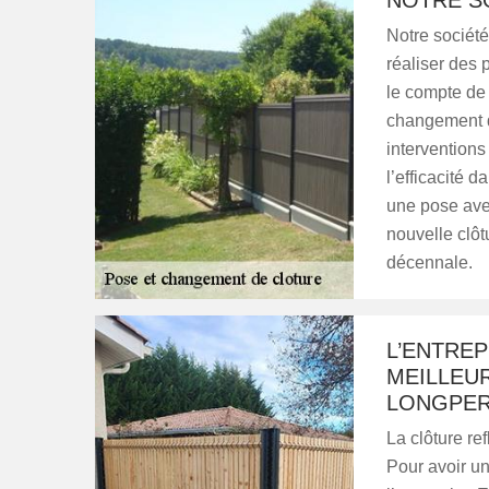
NOTRE S
Notre société
réaliser des 
le compte de 
changement d
interventions
l’efficacité d
une pose avec
nouvelle clôt
décennale.
L’ENTREP
MEILLEU
LONGPER
La clôture re
Pour avoir un