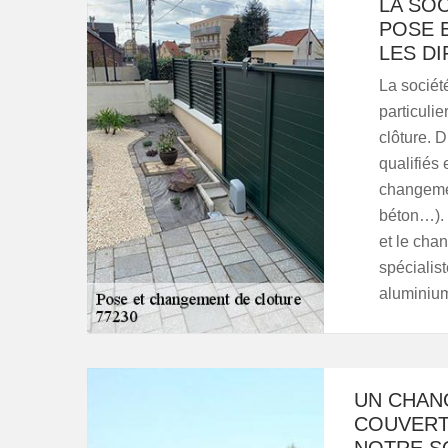
LA SO
POSE 
LES D
La société
particulie
clôture. D
qualifiés
changemen
béton…). 
et le cha
spécialis
aluminium
UN CHAN
COUVERT