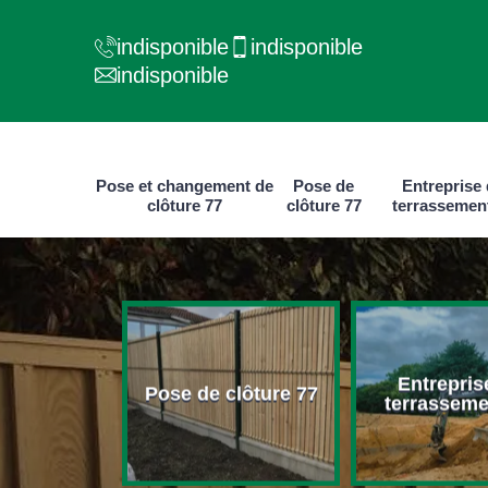
indisponible
indisponible
indisponible
Pose et changement de
Pose de
Entreprise
clôture 77
clôture 77
terrassemen
e et
Entrepris
ment de
Pose de clôture 77
terrasseme
ure 77