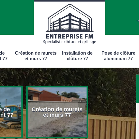
 de
Création de murets
Installation de
Pose de clôture
t 77
et murs 77
clôture 77
aluminium 77
e de
Création de murets
Installation d
nt 77
et murs 77
clôture 77