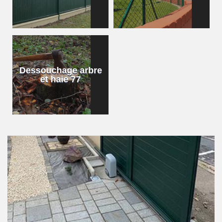
Dessouchage arbre
et haie 77