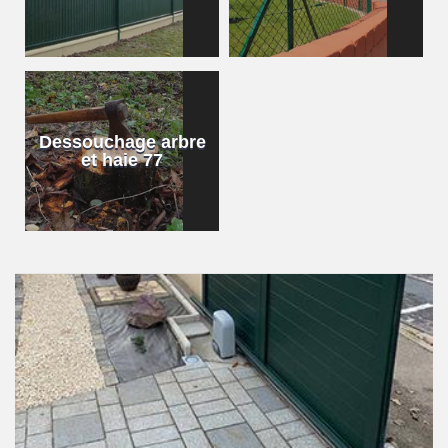
Dessouchage arbre
et haie 77