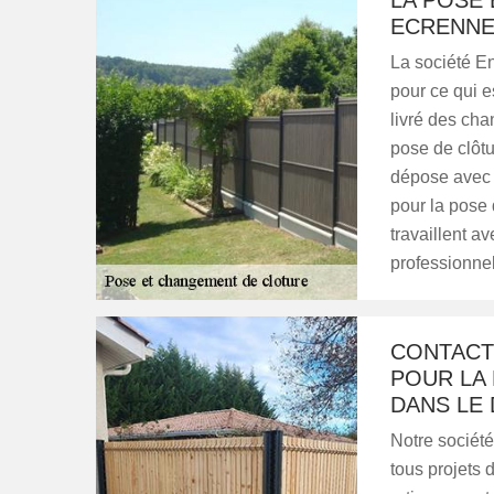
LA POSE
ECRENN
La société En
pour ce qui e
livré des chan
pose de clôtu
dépose avec p
pour la pose 
travaillent a
professionnel
CONTACT
POUR LA
DANS LE
Notre société
tous projets