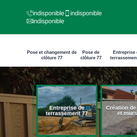
indisponible
indisponible
indisponible
Pose et changement de
Pose de
Entreprise
clôture 77
clôture 77
terrassemen
Entreprise de
Création de
clôture 77
terrassement 77
et murs