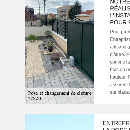
NOTRE
RÉALI
L’INS
POUR 
Pour proté
Entrepris
artisans q
clôture. P
comme la 
bois ou u
hauteur. 
assurent 
sur place.
ENTREPRI