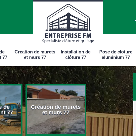
 de
Création de murets
Installation de
Pose de clôture
t 77
et murs 77
clôture 77
aluminium 77
e de
Création de murets
Installation d
nt 77
et murs 77
clôture 77