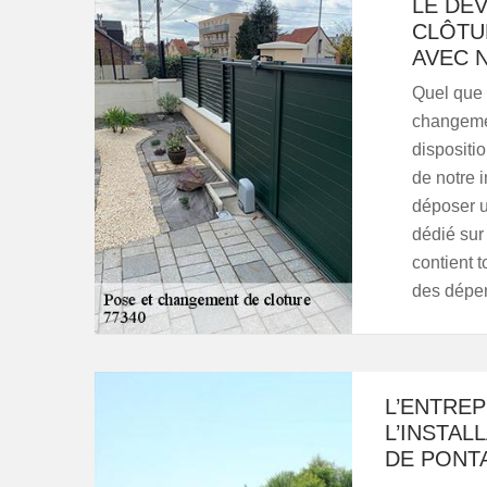
LE DE
CLÔTU
AVEC 
Quel que s
changemen
dispositio
de notre 
déposer u
dédié sur 
contient 
des dépens
L’ENTRE
L’INSTAL
DE PONTA