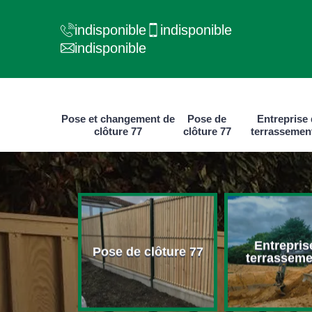
indisponible
indisponible
indisponible
Pose et changement de
Pose de
Entreprise
clôture 77
clôture 77
terrassemen
e et
Entrepris
ment de
Pose de clôture 77
terrasseme
ure 77