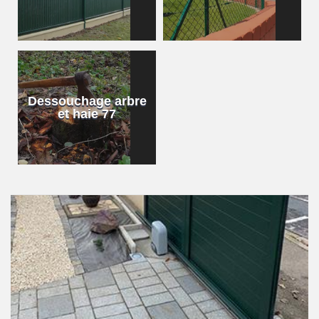
Dessouchage arbre
et haie 77