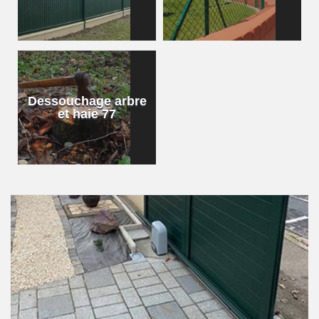
Dessouchage arbre
et haie 77