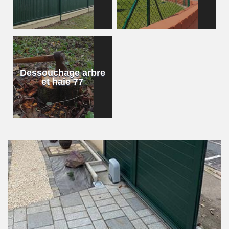
Dessouchage arbre
et haie 77