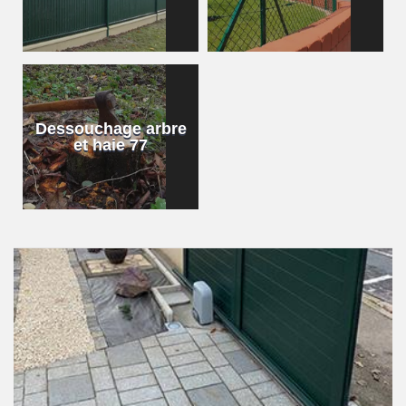
Dessouchage arbre
et haie 77