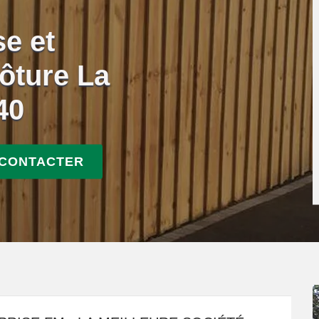
se et
ôture La
40
 CONTACTER