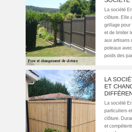
SOCIÉTÉ
La société E
clôture. Elle
grillage pour
et de limiter 
aux artisans 
poteaux avec 
poids des pa
LA SOCIÉ
ET CHAN
DIFFÉRE
La société En
particuliers 
clôture. Dura
et compétent