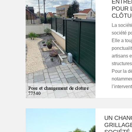
ENTREP
POUR 
CLÔTU
La sociét
société p
Elle a tou
ponctuali
artisans 
structures
Pour la d
notamment 
l’interve
UN CHAN
GRILLAGE