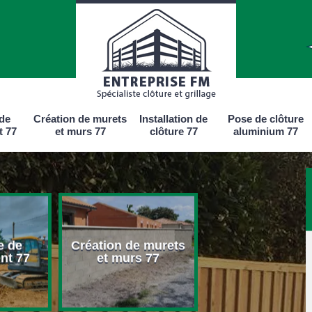
 de
Création de murets
Installation de
Pose de clôture
t 77
et murs 77
clôture 77
aluminium 77
e de
Création de murets
Installation d
nt 77
et murs 77
clôture 77