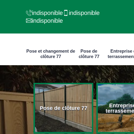
indisponible
indisponible
indisponible
Pose et changement de
Pose de
Entreprise
clôture 77
clôture 77
terrassemen
e et
Entrepris
ment de
Pose de clôture 77
terrasseme
ure 77