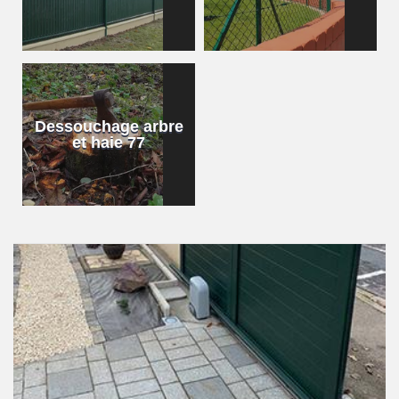
Dessouchage arbre
et haie 77