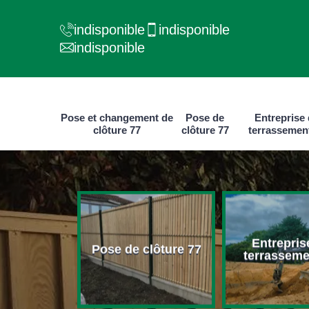
indisponible
indisponible
indisponible
Pose et changement de
Pose de
Entreprise
clôture 77
clôture 77
terrassemen
e et
Entrepris
ment de
Pose de clôture 77
terrasseme
ure 77