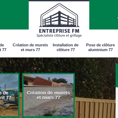
 de
Création de murets
Installation de
Pose de clôture
t 77
et murs 77
clôture 77
aluminium 77
e de
Création de murets
Installation d
nt 77
et murs 77
clôture 77