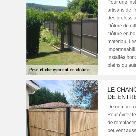
Pour une inst
artisans de l
des professio
clôture de dif
clôture en bo
matériau. Les
imperméabilis
installés hor
pleins ou aut
LE CHANG
DE ENTRE
De nombreux t
Pour éviter le
de remplacem
peuvent aussi