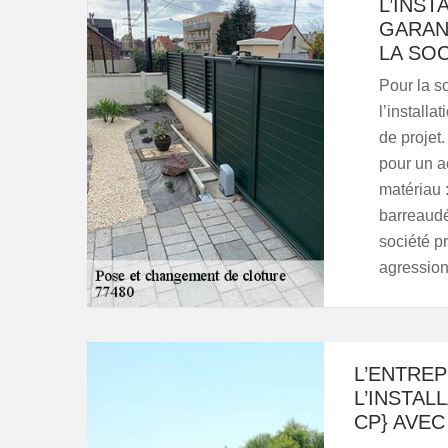
L’INST
GARANT
LA SO
Pour la s
l’installa
de projet.
pour un a
matériau 
barreaudé,
société pr
agressions
L’ENTRE
L’INSTAL
CP} AVEC