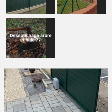
Dessouchage arbre
et haie 77