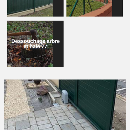
Dessouchage arbre
et haie 77