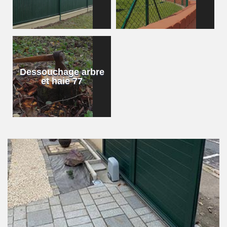
Dessouchage arbre
et haie 77