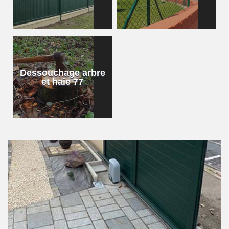
Dessouchage arbre
et haie 77