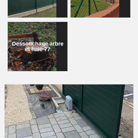
Dessouchage arbre
et haie 77