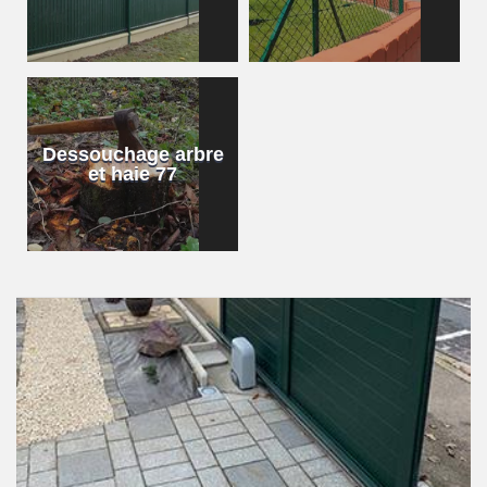
Dessouchage arbre
et haie 77