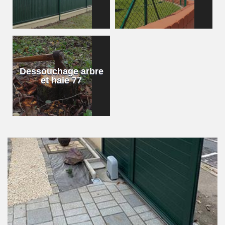
Dessouchage arbre
et haie 77