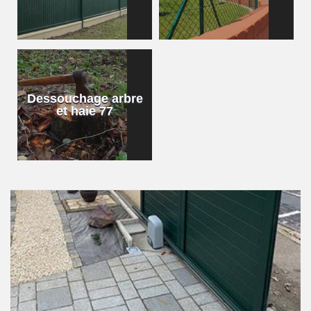
Dessouchage arbre
et haie 77