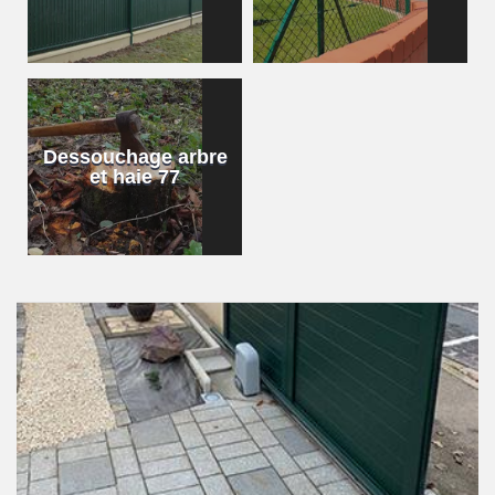
Dessouchage arbre
et haie 77