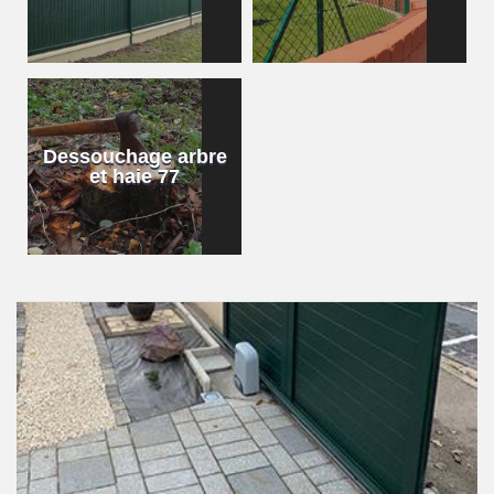
Dessouchage arbre
et haie 77