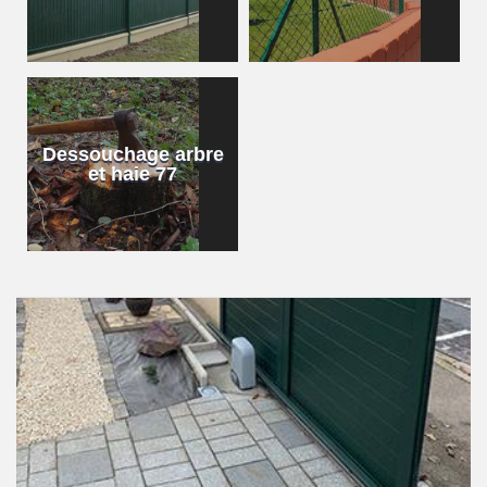
Dessouchage arbre
et haie 77