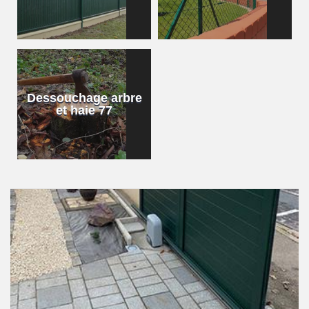
Dessouchage arbre
et haie 77