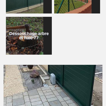
Dessouchage arbre
et haie 77