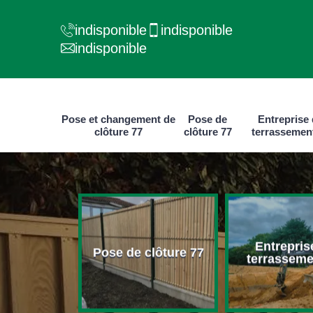
indisponible
indisponible
indisponible
Pose et changement de
Pose de
Entreprise
clôture 77
clôture 77
terrassemen
e et
Entrepris
ment de
Pose de clôture 77
terrasseme
ure 77