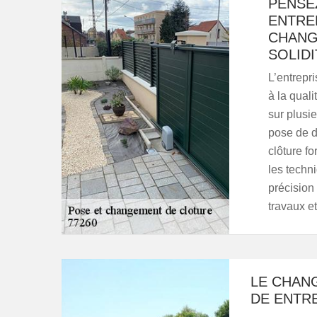
PENSE
ENTRE
CHANG
SOLID
L’entrepr
à la quali
sur plusie
pose de di
clôture fo
les techn
précision 
travaux et
LE CHANG
DE ENTR