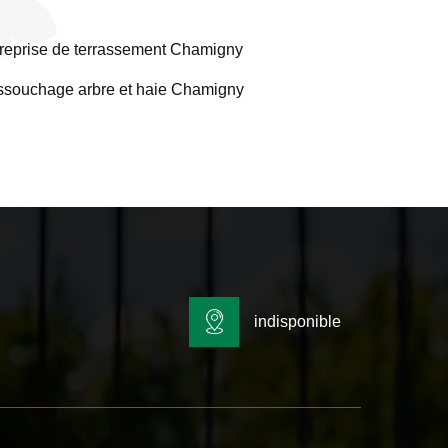
reprise de terrassement Chamigny
souchage arbre et haie Chamigny
indisponible