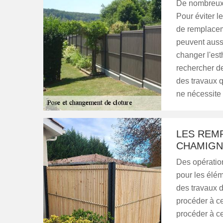
De nombreux t
Pour éviter le
de remplacem
peuvent aussi
changer l'est
rechercher de
des travaux q
ne nécessite
LES REM
CHAMIGN
Des opération
pour les éléme
des travaux d
procéder à ce
procéder à ces