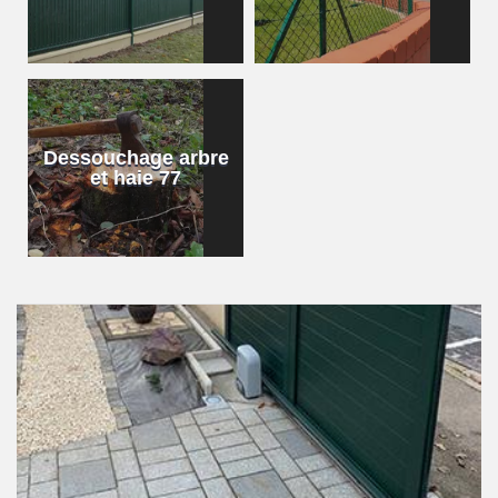
Dessouchage arbre
et haie 77