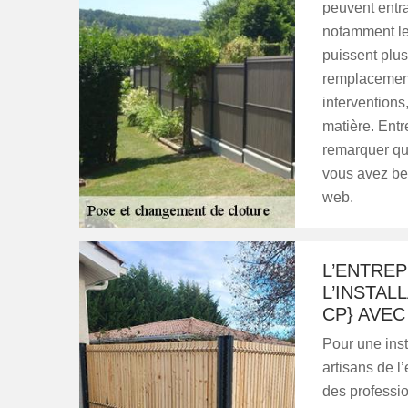
peuvent entra
notamment le 
puissent plus
remplacement
interventions,
matière. Entr
remarquer qu'i
vous avez beso
web.
L’ENTRE
L’INSTAL
CP} AVEC
Pour une inst
artisans de l
des professio