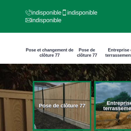
indisponible
indisponible
indisponible
Pose et changement de
Pose de
Entreprise
clôture 77
clôture 77
terrassemen
e et
Entrepris
ment de
Pose de clôture 77
terrasseme
ure 77