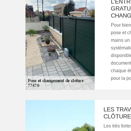
L’ENTR
GRATU
CHANG
Pour bien 
pose et ch
mains un 
systémati
disponibl
document d
chaque éta
pour la po
LES TRA
CLÔTURE
Les très fort