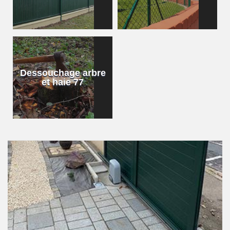
Dessouchage arbre
et haie 77