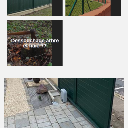
Dessouchage arbre
et haie 77