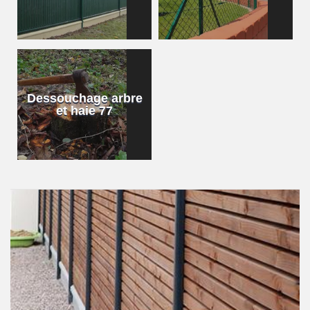
Dessouchage arbre
et haie 77