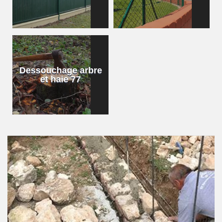
Dessouchage arbre
et haie 77